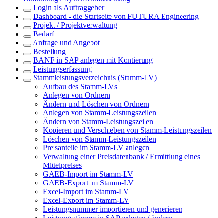
Login als Auftraggeber
Dashboard - die Startseite von FUTURA Engineering
Projekt / Projektverwaltung
Bedarf
Anfrage und Angebot
Bestellung
BANF in SAP anlegen mit Kontierung
Leistungserfassung
Stammleistungsverzeichnis (Stamm-LV)
Aufbau des Stamm-LVs
Anlegen von Ordnern
Ändern und Löschen von Ordnern
Anlegen von Stamm-Leistungszeilen
Ändern von Stamm-Leistungszeilen
Kopieren und Verschieben von Stamm-Leistungszeilen
Löschen von Stamm-Leistungszeilen
Preisanteile im Stamm-LV anlegen
Verwaltung einer Preisdatenbank / Ermittlung eines
Mittelpreises
GAEB-Import im Stamm-LV
GAEB-Export im Stamm-LV
Excel-Import im Stamm-LV
Excel-Export im Stamm-LV
Leistungsnummer importieren und generieren
Leistungsstämme in SAP anlegen / ändern