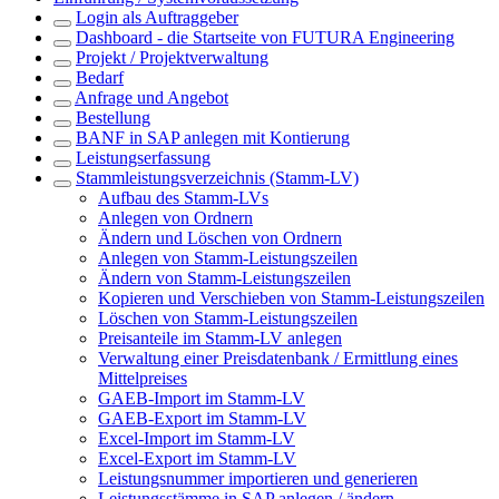
Login als Auftraggeber
Dashboard - die Startseite von FUTURA Engineering
Projekt / Projektverwaltung
Bedarf
Anfrage und Angebot
Bestellung
BANF in SAP anlegen mit Kontierung
Leistungserfassung
Stammleistungsverzeichnis (Stamm-LV)
Aufbau des Stamm-LVs
Anlegen von Ordnern
Ändern und Löschen von Ordnern
Anlegen von Stamm-Leistungszeilen
Ändern von Stamm-Leistungszeilen
Kopieren und Verschieben von Stamm-Leistungszeilen
Löschen von Stamm-Leistungszeilen
Preisanteile im Stamm-LV anlegen
Verwaltung einer Preisdatenbank / Ermittlung eines
Mittelpreises
GAEB-Import im Stamm-LV
GAEB-Export im Stamm-LV
Excel-Import im Stamm-LV
Excel-Export im Stamm-LV
Leistungsnummer importieren und generieren
Leistungsstämme in SAP anlegen / ändern