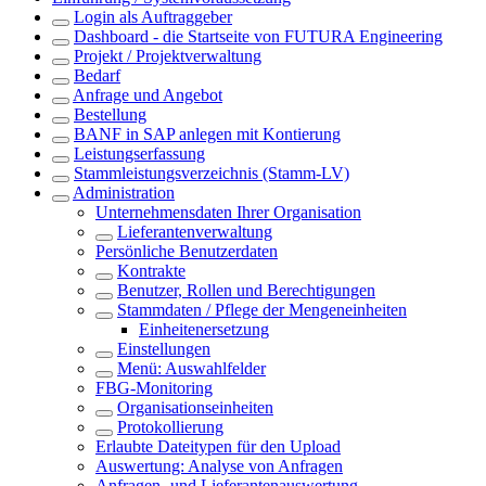
Login als Auftraggeber
Dashboard - die Startseite von FUTURA Engineering
Projekt / Projektverwaltung
Bedarf
Anfrage und Angebot
Bestellung
BANF in SAP anlegen mit Kontierung
Leistungserfassung
Stammleistungsverzeichnis (Stamm-LV)
Administration
Unternehmensdaten Ihrer Organisation
Lieferantenverwaltung
Persönliche Benutzerdaten
Kontrakte
Benutzer, Rollen und Berechtigungen
Stammdaten / Pflege der Mengeneinheiten
Einheitenersetzung
Einstellungen
Menü: Auswahlfelder
FBG-Monitoring
Organisationseinheiten
Protokollierung
Erlaubte Dateitypen für den Upload
Auswertung: Analyse von Anfragen
Anfragen- und Lieferantenauswertung